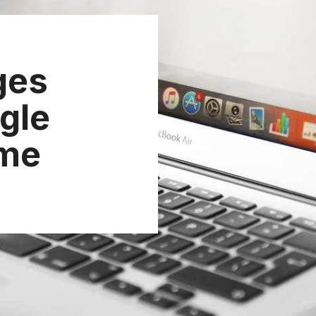
ges
ogle
me